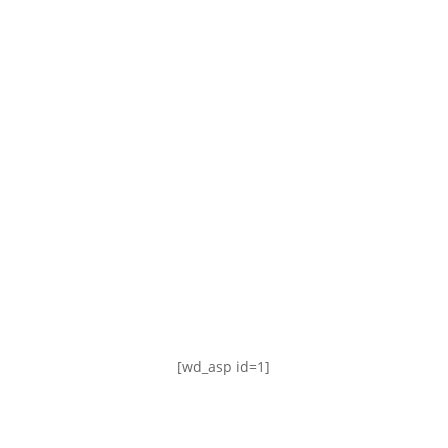
TABLA DE POSICIONES
FIXTURE
#AguanteFemenino
[wd_asp id=1]