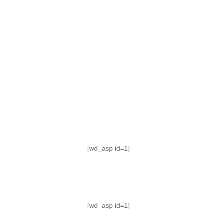
TABLA DE POSICIONES
FIXTURE
#AguanteFemenino
[wd_asp id=1]
[wd_asp id=1]