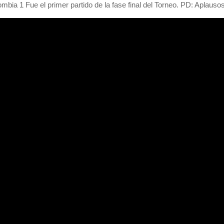
a 1 Fue el primer partido de la fase final del Torneo. PD: Aplausos 