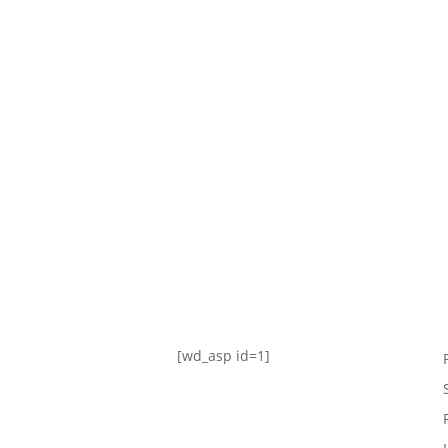
TABLA DE POSICIONES
FIXTURE
#AguanteFemenino
[wd_asp id=1]