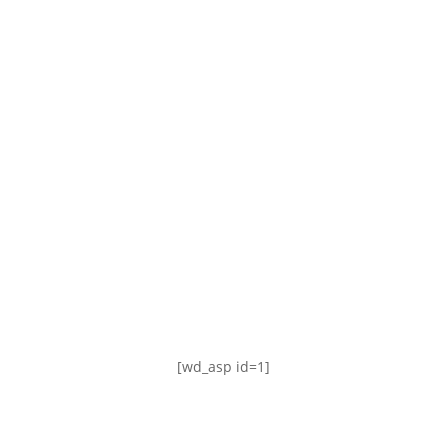
TABLA DE POSICIONES
FIXTURE
#AguanteFemenino
[wd_asp id=1]