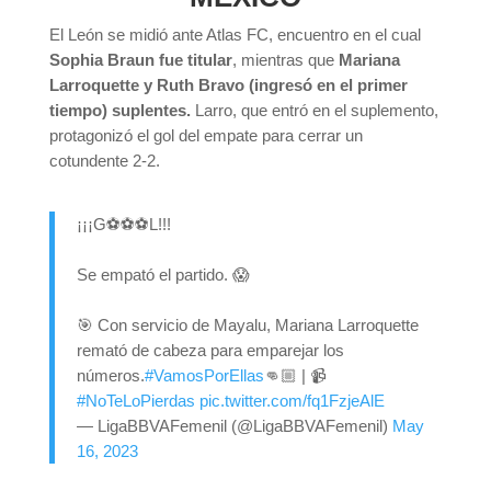
El León se midió ante Atlas FC, encuentro en el cual
Sophia Braun fue titular
, mientras que
Mariana
Larroquette y Ruth Bravo (ingresó en el primer
tiempo) suplentes.
Larro, que entró en el suplemento,
protagonizó el gol del empate para cerrar un
cotundente 2-2.
¡¡¡G⚽⚽⚽L!!!
Se empató el partido. 😱
🎯 Con servicio de Mayalu, Mariana Larroquette
remató de cabeza para emparejar los
números.
#VamosPorEllas
👊🏼 | 📹
#NoTeLoPierdas
pic.twitter.com/fq1FzjeAlE
— LigaBBVAFemenil (@LigaBBVAFemenil)
May
16, 2023