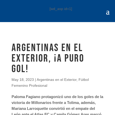
[wd_asp id=1]
Argentinas en el
exterior, ¡A puro
gol!
May 18, 2023
|
Argentinas en el Exterior
,
Fútbol
Femenino Profesional
Paloma Fagiano protagonizó uno de los goles de la
victoria de Millonarios frente a Tolima, además,
Mariana Larroquette convirtió en el empate del
León ante el Atlas FC y Camila Gómez Ares marcó