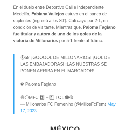
En el duelo entre Deportivo Cali e Independiente
Medellín,
Fabiana Vallejos
estuvo en el banco de
suplentes (ingresó a los 80′). Cali cayó por 2-1, en
condición de visitante. Mientras que,
Paloma Fagiano
fue titular y autora de uno de los goles de la
victoria de Millonarios
por 5-1 frente al Tolima.
⏱️58’ ¡GOOOOL DE MILLONARIOS! ¡GOL DE
LAS EMBAJADORAS! ¡LAS NUESTRAS SE
PONEN ARRIBA EN EL MARCADOR!
⚽️ Paloma Fagiano
🔵⚪️MFC 2️⃣ – 1️⃣ TOL 🟤🟡
— Millonarios FC Femenino (@MillosFcFem)
May
17, 2023
MÉXICO