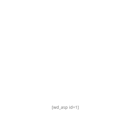
TABLA DE POSICIONES
FIXTURE
#AguanteFemenino
[wd_asp id=1]