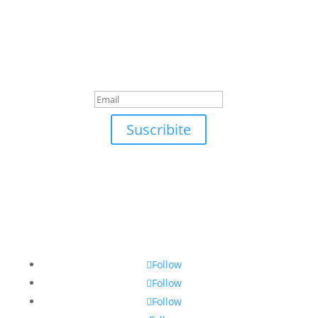
Suscribite
¡Muchas gracias por
suscrirte!
Suscribite
Follow
Follow
Follow