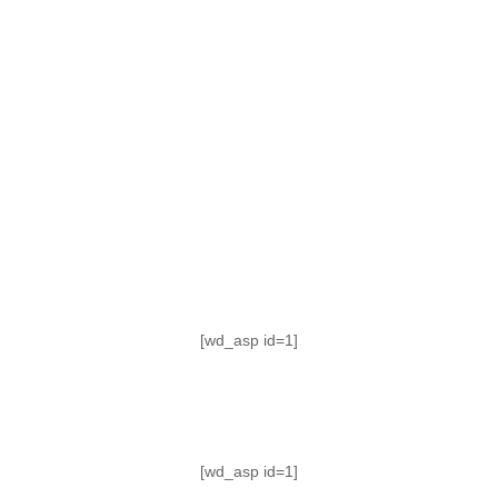
TABLA DE POSICIONES
FIXTURE
#AguanteFemenino
[wd_asp id=1]
[wd_asp id=1]