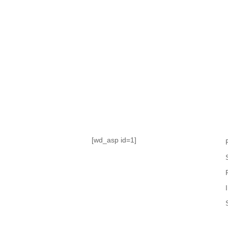
TABLA DE POSICIONES
FIXTURE
#AguanteFemenino
[wd_asp id=1]