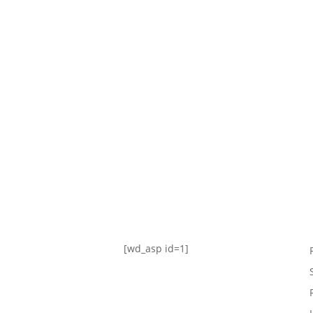
TABLA DE POSICIONES
FIXTURE
#AguanteFemenino
[wd_asp id=1]