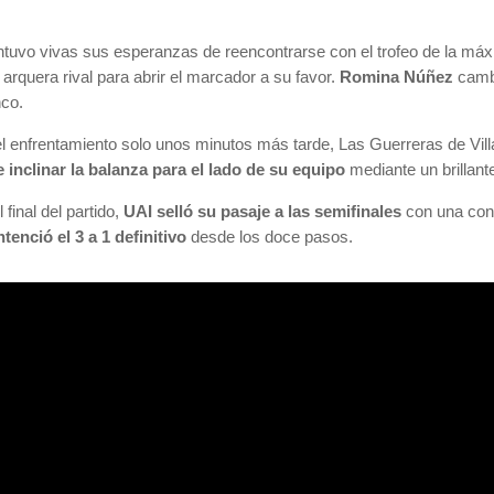
tuvo vivas sus esperanzas de reencontrarse con el trofeo de la máx
 arquera rival para abrir el marcador a su favor.
Romina Núñez
cambió
nco.
l enfrentamiento solo unos minutos más tarde, Las Guerreras de Villa
 inclinar la balanza para el lado de su equipo
mediante un brillant
final del partido,
UAI selló su pasaje a las semifinales
con una cont
tenció el 3 a 1 definitivo
desde los doce pasos.