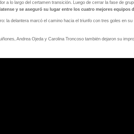
 a lo largo del certamen transición. Luego de cerrar la fase de grup
atense y se aseguró su lugar entre los cuatro mejores equipos d
tro: la delantera marcó el camino hacia el triunfo con tres goles en s
uiñones, Andrea Ojeda y Carolina Troncoso también dejaron su impro