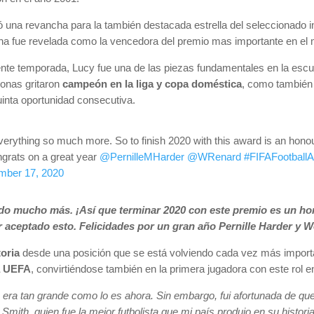
ó una revancha para la también destacada estrella del seleccionado 
cha fue revelada como la vencedora del premio mas importante en el m
nte temporada, Lucy fue una de las piezas fundamentales en la escu
eonas gritaron
campeón en la liga y copa doméstica
, como también 
inta oportunidad consecutiva.
everything so much more. So to finish 2020 with this award is an hono
ngrats on a great year
@PernilleMHarder
@WRenard
#FIFAFootball
mber 17, 2020
o mucho más. ¡Así que terminar 2020 con este premio es un hon
 aceptado esto. Felicidades por un gran año Pernille Harder y 
oria
desde una posición que se está volviendo cada vez más importa
la UEFA
, convirtiéndose también en la primera jugadora con este rol e
 era tan grande como lo es ahora. Sin embargo, fui afortunada de que
Smith, quien fue la mejor futbolista que mi país produjo en su histor