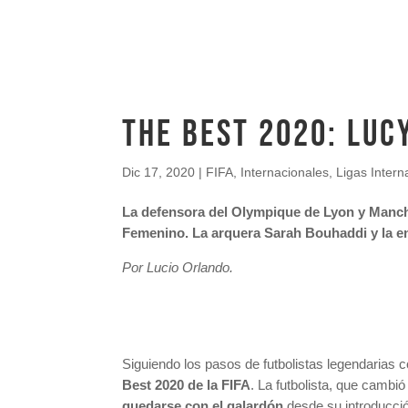
The Best 2020: Luc
Dic 17, 2020
|
FIFA
,
Internacionales
,
Ligas Intern
La defensora del Olympique de Lyon y Manche
Femenino. La arquera Sarah Bouhaddi y la e
Por Lucio Orlando.
Siguiendo los pasos de futbolistas legendarias 
Best 2020 de la FIFA
. La futbolista, que cambi
quedarse con el galardón
desde su introducció