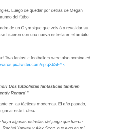
inglés. Luego de quedar por detrás de Megan
undo del fútbol.
adra de un Olympique que volvió a revalidar su
se hicieron con una nueva estrella en el ámbito
ur! Two fantastic footballers were also nominated
Awards
pic.twitter.com/npIqX6SFYk
or! Dos futbolistas fantásticas también
Wendy Renard “
nte en las tácticas modernas. El año pasado,
n ganar este trofeo.
 haya algunas estrellas del juego que fueron
ia, Rachel Yankey y Alex Scott, que jugo en mi