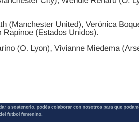
anchester City), Wendie Renard (O. Lyo
h (Manchester United), Verónica Boque
 Rapinoe (Estados Unidos).
rino (O. Lyon), Vivianne Miedema (Arse
dar a sostenerlo, podés colaborar con nosotros para que podam
el futbol femenino.