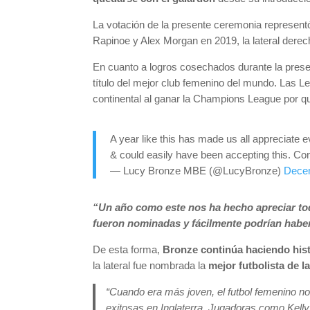
La votación de la presente ceremonia represent
Rapinoe y Alex Morgan en 2019, la lateral dere
En cuanto a logros cosechados durante la prese
título del mejor club femenino del mundo. Las L
continental al ganar la Champions League por qu
A year like this has made us all appreciate 
& could easily have been accepting this. Co
— Lucy Bronze MBE (@LucyBronze)
Dece
“Un año como este nos ha hecho apreciar tod
fueron nominadas y fácilmente podrían haber
De esta forma,
Bronze continúa haciendo hist
la lateral fue nombrada la
mejor futbolista de 
“Cuando era más joven, el futbol femenino no
exitosas en Inglaterra. Jugadoras como Kelly 