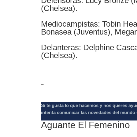
Defensoras: Lucy Bronze (M
(Chelsea).
Mediocampistas: Tobin Heat
Bonasea (Juventus), Megan
Delanteras: Delphine Casca
(Chelsea).
_
_
_
Si te gusta lo que hacemos y nos queres ayu
intenta comunicar las novedades del mundo d
Aguante El Femenino