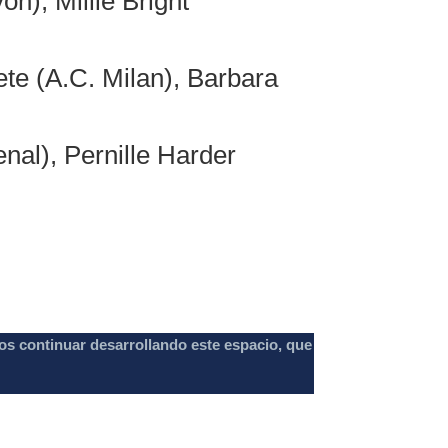
n), Millie Bright
te (A.C. Milan), Barbara
nal), Pernille Harder
os continuar desarrollando este espacio, que