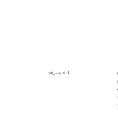
TABLA DE POSICIONES
FIXTURE
#AguanteFemenino
[wd_asp id=1]