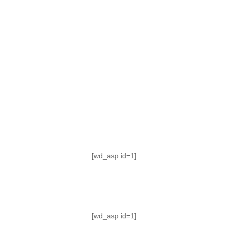
TABLA DE POSICIONES
FIXTURE
#AguanteFemenino
[wd_asp id=1]
[wd_asp id=1]