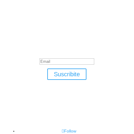
Suscribite
¡Muchas gracias por suscrirte!
Suscribite
Follow