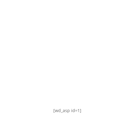
TABLA DE POSICIONES
FIXTURE
#AguanteFemenino
[wd_asp id=1]