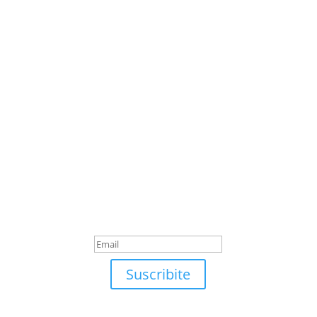
Suscribite
¡Muchas gracias por
suscrirte!
Suscribite