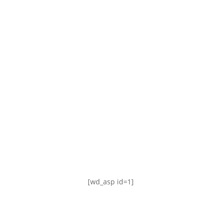
TABLA DE POSICIONES
FIXTURE
#AguanteFemenino
[wd_asp id=1]