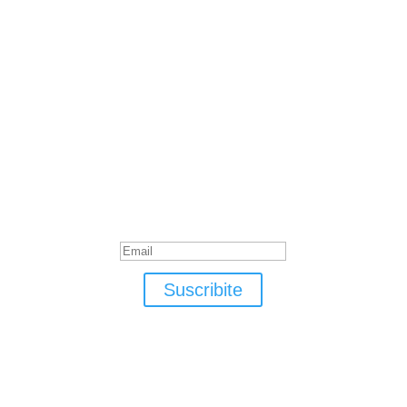
Suscribite
¡Muchas gracias por suscrirte!
Suscribite