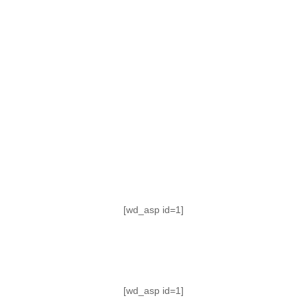
TABLA DE POSICIONES
FIXTURE
#AguanteFemenino
[wd_asp id=1]
[wd_asp id=1]