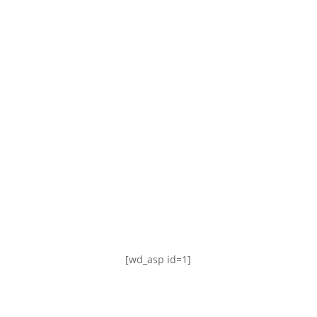
TABLA DE POSICIONES
FIXTURE
#AguanteFemenino
[wd_asp id=1]