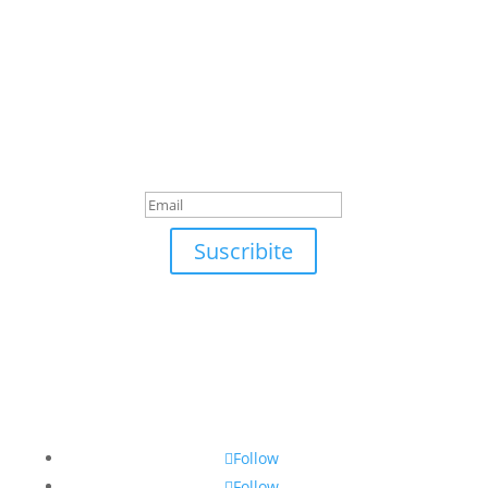
Suscribite
¡Muchas gracias por
suscrirte!
Suscribite
Follow
Follow