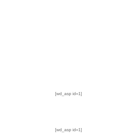
TABLA DE POSICIONES
FIXTURE
#AguanteFemenino
[wd_asp id=1]
[wd_asp id=1]