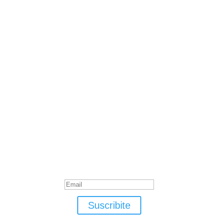
« Older Entries
Suscribite
¡Muchas gracias por suscrirte!
Suscribite