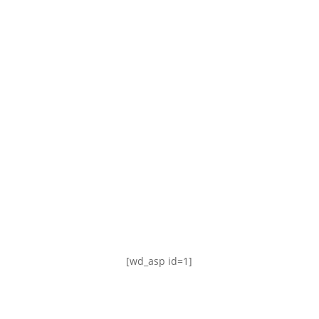
TABLA DE POSICIONES
FIXTURE
#AguanteFemenino
[wd_asp id=1]