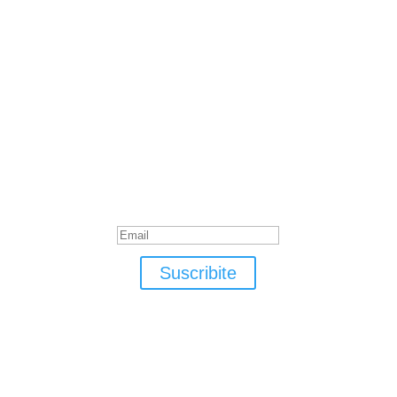
Suscribite
¡Muchas gracias por suscrirte!
Suscribite