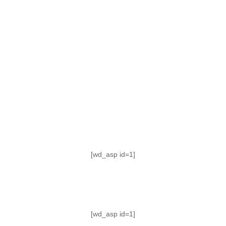
TABLA DE POSICIONES
FIXTURE
#AguanteFemenino
[wd_asp id=1]
[wd_asp id=1]