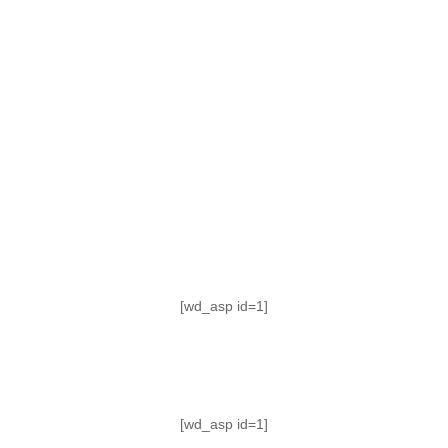
TABLA DE POSICIONES
FIXTURE
#AguanteFemenino
[wd_asp id=1]
[wd_asp id=1]