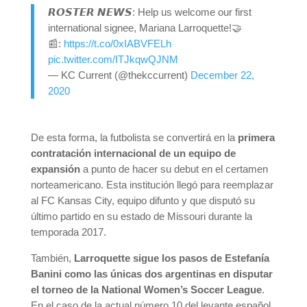
𝙍𝙊𝙎𝙏𝙀𝙍 𝙉𝙀𝙒𝙎: Help us welcome our first
international signee, Mariana Larroquette!🤝
📰:
https://t.co/0xIABVFELh
pic.twitter.com/ITJkqwQJNM
— KC Current (@thekccurrent)
December 22,
2020
De esta forma, la futbolista se convertirá en la
primera
contratación internacional de un equipo de
expansión
a punto de hacer su debut en el certamen
norteamericano. Esta institución llegó para reemplazar
al FC Kansas City, equipo difunto y que disputó su
último partido en su estado de Missouri durante la
temporada 2017.
También,
Larroquette sigue los pasos de Estefanía
Banini
como las únicas dos argentinas en disputar
el torneo de la National Women’s Soccer League
.
En el caso de la actual número 10 del levante español,