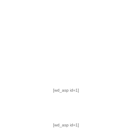
TABLA DE POSICIONES
FIXTURE
#AguanteFemenino
[wd_asp id=1]
[wd_asp id=1]