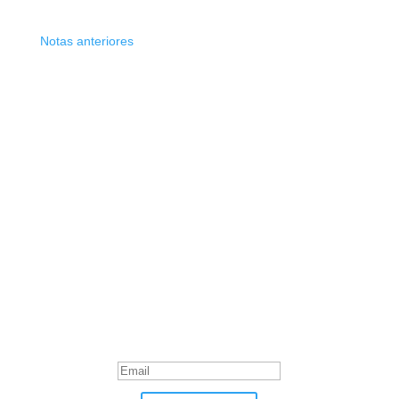
Notas anteriores
Suscribite
¡Muchas gracias por suscrirte!