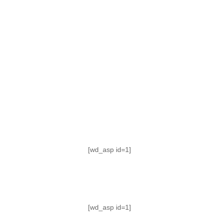
TABLA DE POSICIONES
FIXTURE
#AguanteFemenino
[wd_asp id=1]
[wd_asp id=1]