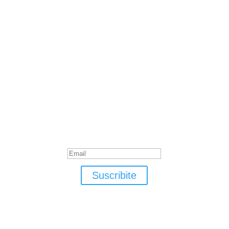
Suscribite
¡Muchas gracias por suscrirte!
Suscribite