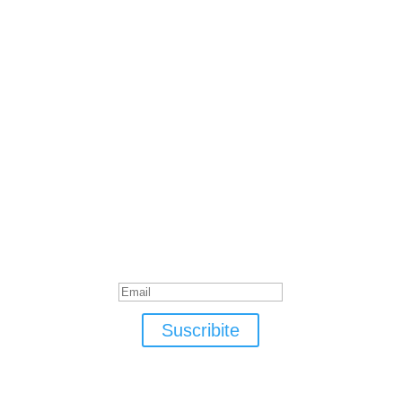
Suscribite
¡Muchas gracias por suscrirte!
Suscribite