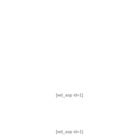
TABLA DE POSICIONES
FIXTURE
#AguanteFemenino
[wd_asp id=1]
[wd_asp id=1]