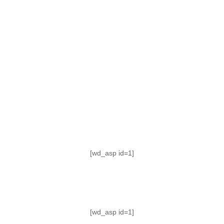
TABLA DE POSICIONES
FIXTURE
#AguanteFemenino
[wd_asp id=1]
[wd_asp id=1]