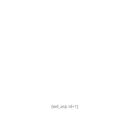
TABLA DE POSICIONES
FIXTURE
#AguanteFemenino
[wd_asp id=1]