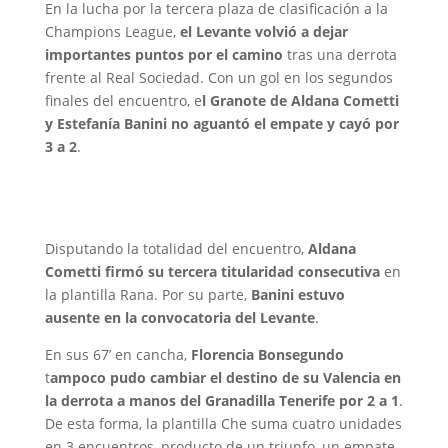
En la lucha por la tercera plaza de clasificación a la
Champions League,
el Levante volvió a dejar
importantes puntos por el camino
tras una derrota
frente al Real Sociedad. Con un gol en los segundos
finales del encuentro, e
l Granote de Aldana Cometti
y Estefanía Banini no aguantó el empate y cayó por
3 a 2
.
Disputando la totalidad del encuentro,
Aldana
Cometti firmó su tercera titularidad consecutiva
en
la plantilla Rana. Por su parte,
Banini estuvo
ausente en la convocatoria del Levante
.
En sus 67’ en cancha,
Florencia Bonsegundo
t
ampoco pudo cambiar el destino de su Valencia en
la derrota a manos del Granadilla Tenerife por 2 a 1
.
De esta forma, la plantilla Che suma cuatro unidades
en 3 encuentros, producto de un triunfo, un empate