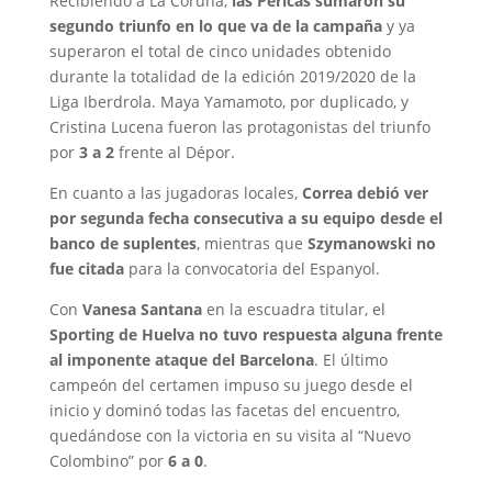
Recibiendo a La Coruña,
las Pericas sumaron su
segundo triunfo en lo que va de la campaña
y ya
superaron el total de cinco unidades obtenido
durante la totalidad de la edición 2019/2020 de la
Liga Iberdrola. Maya Yamamoto, por duplicado, y
Cristina Lucena fueron las protagonistas del triunfo
por
3 a 2
frente al Dépor.
En cuanto a las jugadoras locales,
Correa debió ver
por segunda fecha consecutiva a su equipo desde el
banco de suplentes
, mientras que
Szymanowski no
fue citada
para la convocatoria del Espanyol.
Con
Vanesa Santana
en la escuadra titular, el
Sporting de Huelva no tuvo respuesta alguna frente
al imponente ataque del Barcelona
. El último
campeón del certamen impuso su juego desde el
inicio y dominó todas las facetas del encuentro,
quedándose con la victoria en su visita al “Nuevo
Colombino” por
6 a 0
.