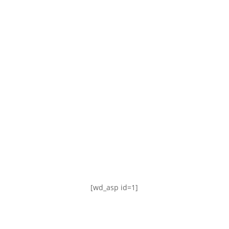
TABLA DE POSICIONES
FIXTURE
#AguanteFemenino
[wd_asp id=1]