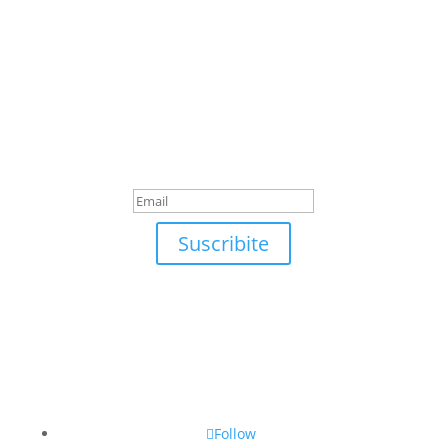
Suscribite
¡Muchas gracias por
suscrirte!
Suscribite
Follow