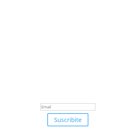
Suscribite
¡Muchas gracias por
suscrirte!
Suscribite