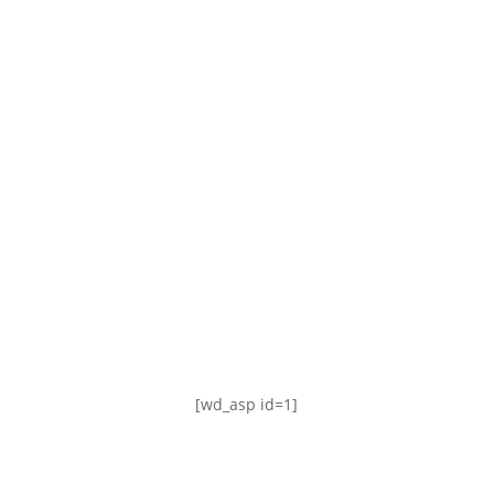
TABLA DE POSICIONES
FIXTURE
#AguanteFemenino
[wd_asp id=1]