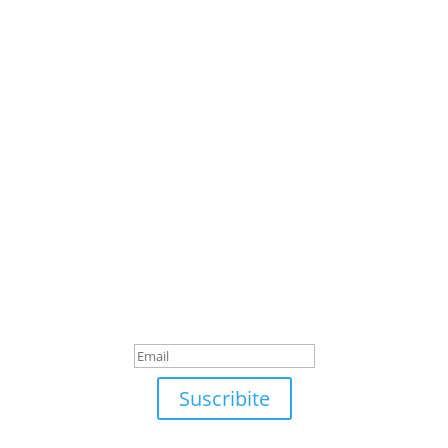
Suscribite
¡Muchas gracias por suscrirte!
Suscribite