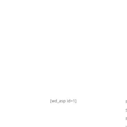
TABLA DE POSICIONES
FIXTURE
#AguanteFemenino
[wd_asp id=1]