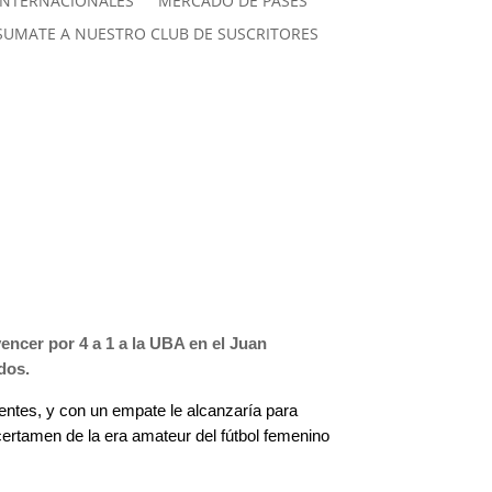
INTERNACIONALES
MERCADO DE PASES
SUMATE A NUESTRO CLUB DE SUSCRITORES
vencer por 4 a 1 a la UBA en el Juan
dos.
entes, y con un empate le alcanzaría para
o certamen de la era amateur del fútbol femenino