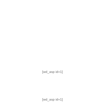
TABLA DE POSICIONES
FIXTURE
#AguanteFemenino
[wd_asp id=1]
[wd_asp id=1]