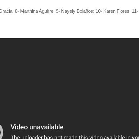
racia; 8- Marthina Aguirre; 9- Nayely Bolaños; 10- Karen Flores; 11