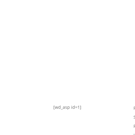
TABLA DE POSICIONES
FIXTURE
#AguanteFemenino
[wd_asp id=1]