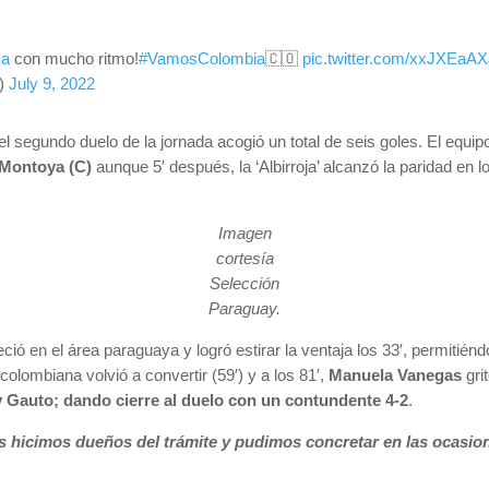
ca
con mucho ritmo!
#VamosColombia
🇨🇴
pic.twitter.com/xxJXEaA
l)
July 9, 2022
, el segundo duelo de la jornada acogió un total de seis goles. El equi
 Montoya (C)
aunque 5′ después, la ‘Albirroja’ alcanzó la paridad en 
Imagen
cortesía
Selección
Paraguay.
ció en el área paraguaya y logró estirar la ventaja los 33′, permitién
 colombiana volvió a convertir (59′) y a los 81′,
Manuela Vanegas
grit
 Gauto; dando cierre al duelo con un contundente 4-2
.
s hicimos dueños del trámite y pudimos concretar en las ocasi