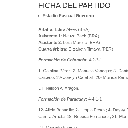
FICHA DEL PARTIDO
Estadio Pascual Guerrero
.
Árbitra:
Edina Alves (BRA)
Asistente 1:
Neuza Back (BRA)
Asistente 2:
Leila Moreira (BRA)
Cuarta árbitra:
Elizabeth Tintaya (PER)
Formación de Colombia:
4-2-3-1
1- Catalina Pérez; 2- Manuela Vanegas; 3- Dani
Caicedo; 19- Jorelyn Carabali; 20- Mónica Ram
DT. Nelson A. Aragón.
Formación de Paraguay:
4-4-1-1
12- Alicia Bobadilla; 2- Limpia Fretes; 4- Days
Camila Arrieta; 19- Rebeca Fernández; 21- Marí
DT. Marcello Frigério.