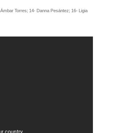
- Ámbar Torres; 14- Danna Pesántez; 16- Ligia