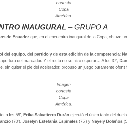
cortesía
Copa
América.
ENTRO INAUGURAL
–
GRUPO A
nos de Ecuador
que, en el encuentro inaugural de la Copa, obtuvo una
 gol del equipo, del partido y de esta edición de la competencia
;
Na
a apertura del marcador. Y el resto no se hizo esperar… A los 37′,
Dan
e, sin quitar el pie del acelerador, propuso un juego puramente ofens
Imagen
cortesía
Copa
Améri
ca.
o: a los 59′,
Erika Salvatierra Durán
ejecutó el único tanto del duel
tanzio
(70′),
Joselyn Estefanía Espinales
(75′) y
Nayely Bolaños
(9