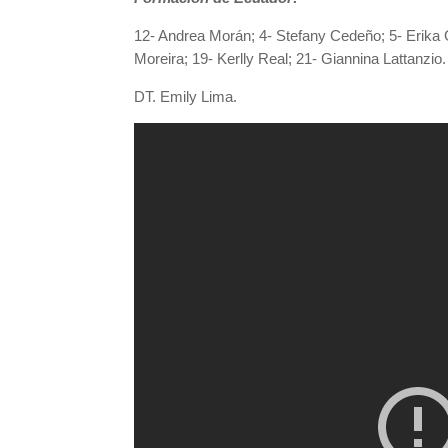
12- Andrea Morán; 4- Stefany Cedeño; 5- Erika G
Moreira; 19- Kerlly Real; 21- Giannina Lattanzio.
DT. Emily Lima.