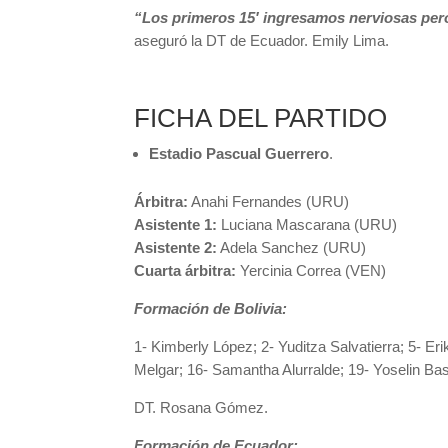
“Los primeros 15′ ingresamos nerviosas per
aseguró la DT de Ecuador. Emily Lima.
FICHA DEL PARTIDO
Estadio Pascual Guerrero
.
Árbitra:
Anahi Fernandes (URU)
Asistente 1:
Luciana Mascarana (URU)
Asistente 2:
Adela Sanchez (URU)
Cuarta árbitra:
Yercinia Correa (VEN)
Formación de Bolivia:
1- Kimberly López; 2- Yuditza Salvatierra; 5- Er
Melgar; 16- Samantha Alurralde; 19- Yoselin Ba
DT. Rosana Gómez.
Formación de Ecuador: