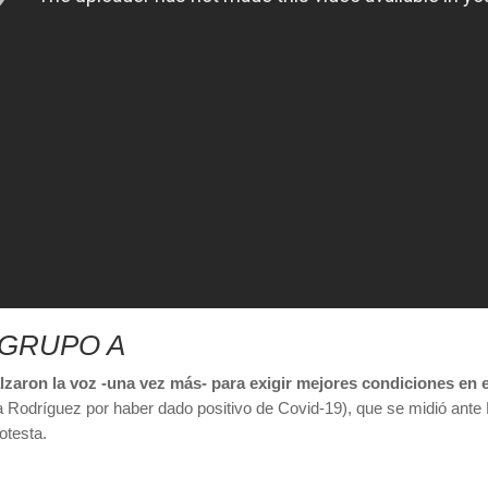
GRUPO A
lzaron la voz -una vez más- para exigir mejores condiciones en 
ela Rodríguez por haber dado positivo de Covid-19), que se midió an
otesta.