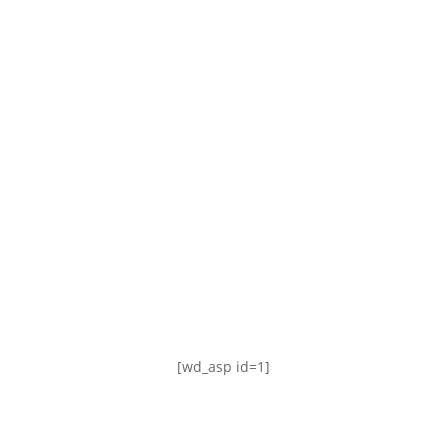
TABLA DE POSICIONES
FIXTURE
#AguanteFemenino
[wd_asp id=1]