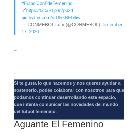
#FutbolConFdeFemenino
🔗
https://t.co/RLp4r7p02d
pic.twitter.com/mDRkBEb8iw
— CONMEBOL.com (@CONMEBOL)
December
17, 2020
_
_
_
Si te gusta lo que hacemos y nos queres ayudar a
sostenerlo, podés colaborar con nosotros para que
podamos continuar desarrollando este espacio,
que intenta comunicar las novedades del mundo
del futbol femenino.
Aguante El Femenino