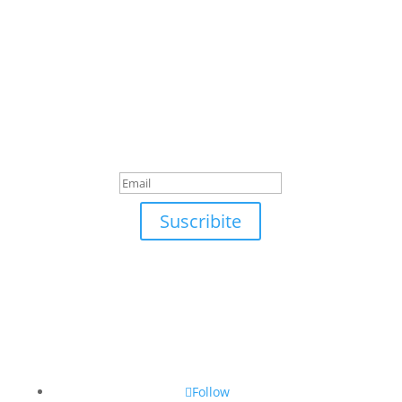
Suscribite
¡Muchas gracias por
suscrirte!
Suscribite
Follow