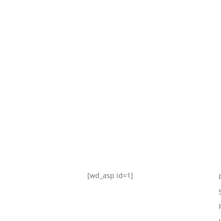
TABLA DE POSICIONES
FIXTURE
#AguanteFemenino
[wd_asp id=1]