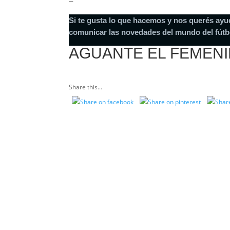
–
Si te gusta lo que hacemos y nos querés ayu
comunicar las novedades del mundo del fútb
AGUANTE EL FEMEN
Share this...