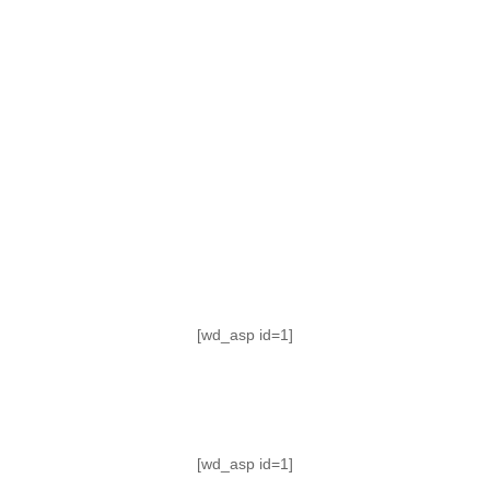
TABLA DE POSICIONES
FIXTURE
#AguanteFemenino
[wd_asp id=1]
[wd_asp id=1]