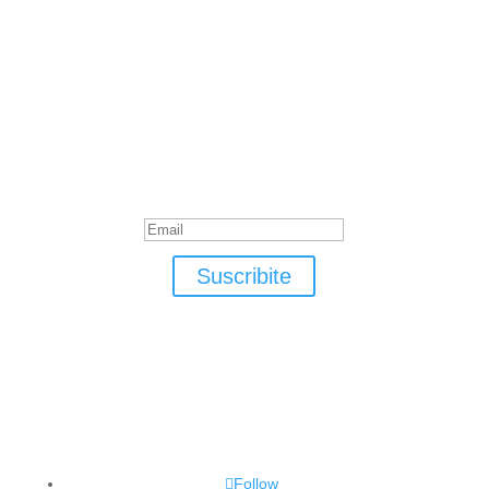
Suscribite
¡Muchas gracias por suscrirte!
Suscribite
Follow