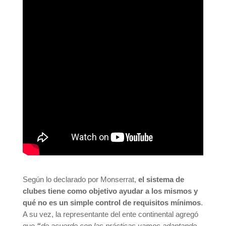
Según lo declarado por Monserrat,
el sistema de
clubes tiene como objetivo ayudar a los mismos y
qué no es un simple control de requisitos mínimos
.
A su vez, la representante del ente continental agregó
que
“
de acuerdo con las prácticas vamos adaptando