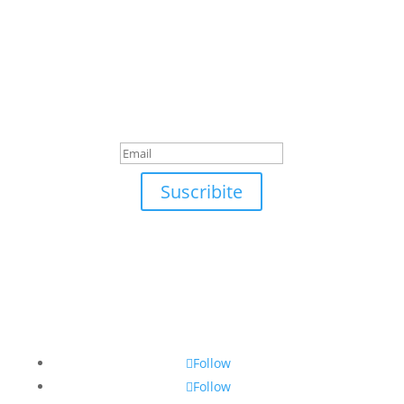
Suscribite
¡Muchas gracias por
suscrirte!
Suscribite
Follow
Follow