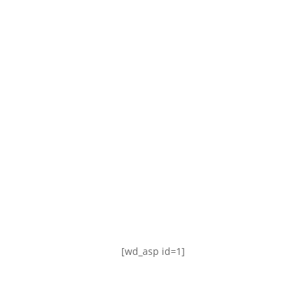
TABLA DE POSICIONES
FIXTURE
#AguanteFemenino
[wd_asp id=1]