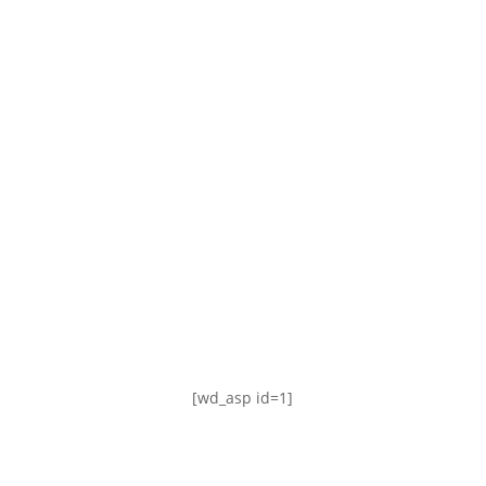
TABLA DE POSICIONES
FIXTURE
#AguanteFemenino
[wd_asp id=1]