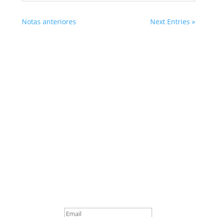
Notas anteriores
Next Entries »
Suscribite
¡Muchas gracias por
suscrirte!