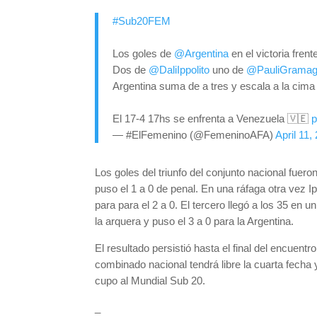
#Sub20FEM
Los goles de
@Argentina
en el victoria frent
Dos de
@DaliIppolito
uno de
@PauliGramag
Argentina suma de a tres y escala a la cima
El 17-4 17hs se enfrenta a Venezuela 🇻🇪
p
— #ElFemenino (@FemeninoAFA)
April 11,
Los goles del triunfo del conjunto nacional fuero
puso el 1 a 0 de penal. En una ráfaga otra vez I
para para el 2 a 0. El tercero llegó a los 35 en 
la arquera y puso el 3 a 0 para la Argentina.
El resultado persistió hasta el final del encuent
combinado nacional tendrá libre la cuarta fecha y
cupo al Mundial Sub 20.
_