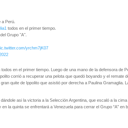
e a Perú.
lia1
todos en el primer tiempo.
 del Grupo "A".
ic.twitter.com/yrchm7jK07
 2022
n todos en el primer tiempo. Luego de una mano de la defensora de Perú
ppolito corrió a recuperar una pelota que quedó boyando y el remate de
un gran quite de Ippolito que asistió por derecha a Paulina Gramaglia.
ro dándole asi la victoria a la Selección Argentina, que escaló a la ci
 en la quinta se enfrentará a Venezuela para cerrar el Grupo “A” en bus