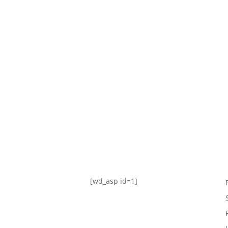
TABLA DE POSICIONES
FIXTURE
#AguanteFemenino
[wd_asp id=1]