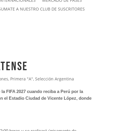
INTERNACIONALES
MERCADO DE PASES
SUMATE A NUESTRO CLUB DE SUSCRITORES
ATENSE
ones
,
Primera "A"
,
Selección Argentina
la FIFA 2027 cuando reciba a Perú por la
en el Estadio Ciudad de Vicente López, donde
12:00 horas y se realizará únicamente de