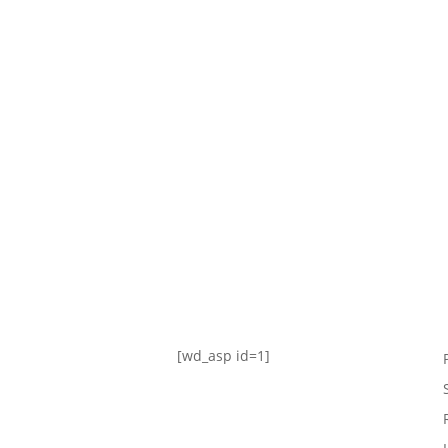
TABLA DE POSICIONES
FIXTURE
#AguanteFemenino
[wd_asp id=1]