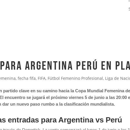
 PARA ARGENTINA PERÚ EN PL
Femenina
,
fecha fifa
,
FIFA
,
Fútbol Femenino Profesional
,
Liga de Naci
n partido clave en su camino hacia la Copa Mundial Femenina de 
 encuentro se jugará el próximo viernes 5 de junio a las 20:00 
 dar un nuevo paso rumbo a la clasificación mundialista.
as entradas para Argentina vs Perú
 través de Deportick. La venta comenzará el lunes 1 de junio a las 