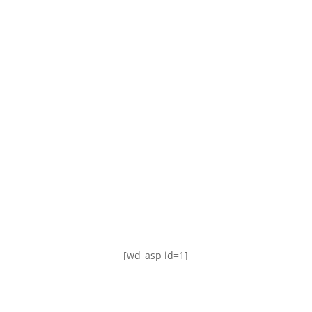
TABLA DE POSICIONES
FIXTURE
#AguanteFemenino
[wd_asp id=1]