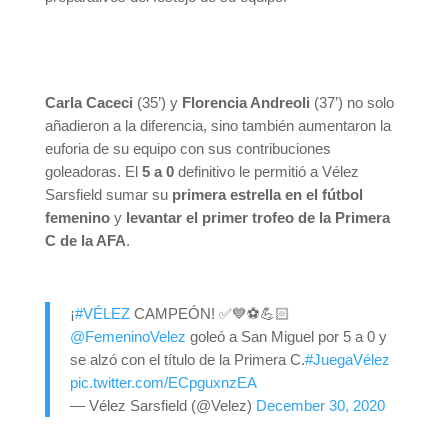
Carla Caceci
(35’) y
Florencia Andreoli
(37’) no solo
añadieron a la diferencia, sino también aumentaron la
euforia de su equipo con sus contribuciones
goleadoras. El
5 a 0
definitivo le permitió a Vélez
Sarsfield sumar su
primera estrella en el fútbol
femenino
y
levantar el primer trofeo de la Primera
C de la AFA
.
¡
#VÉLEZ
CAMPEÓN! ✅💙⚽💪🏻
@FemeninoVelez
goleó a San Miguel por 5 a 0 y
se alzó con el título de la Primera C.
#JuegaVélez
pic.twitter.com/ECpguxnzEA
— Vélez Sarsfield (@Velez)
December 30, 2020