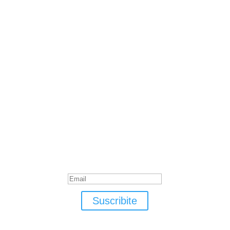
Suscribite
¡Muchas gracias por suscrirte!
Suscribite