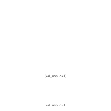
TABLA DE POSICIONES
FIXTURE
#AguanteFemenino
[wd_asp id=1]
[wd_asp id=1]