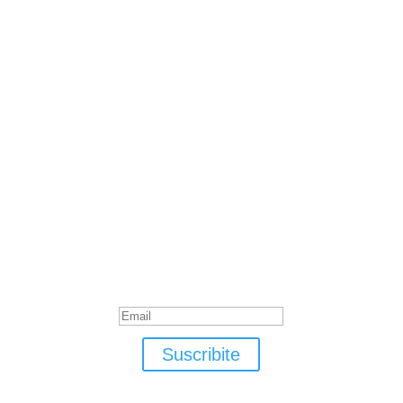
Suscribite
¡Muchas gracias por suscrirte!
Suscribite