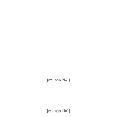
TABLA DE POSICIONES
FIXTURE
#AguanteFemenino
[wd_asp id=1]
[wd_asp id=1]