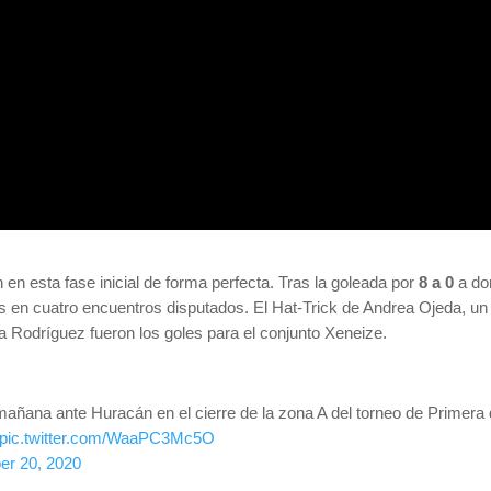
 en esta fase inicial de forma perfecta. Tras la goleada por
8 a 0
a dom
os en cuatro encuentros disputados. El Hat-Trick de Andrea Ojeda, u
 Rodríguez fueron los goles para el conjunto Xeneize.
añana ante Huracán en el cierre de la zona A del torneo de Primera
pic.twitter.com/WaaPC3Mc5O
r 20, 2020