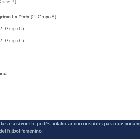
Grupo B).
grima La Plata
(2° Grupo A).
2° Grupo D).
(2° Grupo C).
und
dar a sostenerlo, podés colaborar con nosotros para que podam
el futbol femenino.