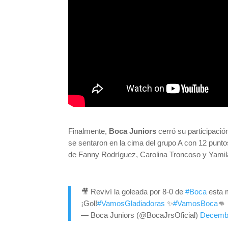
Finalmente,
Boca Juniors
cerró su participación
se sentaron en la cima del grupo A con 12 punt
de Fanny Rodríguez, Carolina Troncoso y Yamila
🎥 Reviví la goleada por 8-0 de
#Boca
esta m
¡Gol!
#VamosGladiadoras
✨
#VamosBoca
👊
— Boca Juniors (@BocaJrsOficial)
Decembe