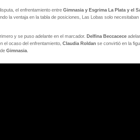
isputa, el enfrentamiento entre
Gimnasia y Esgrima La Plata y el 
endo la ventaja en la tabla de posiciones, Las Lobas solo necesitaba
 primero y se puso adelante en el marcador.
Delfina Beccacece
adela
en el ocaso del enfrentamiento,
Claudia Roldan
se convirtió en la fig
 de
Gimnasia
.