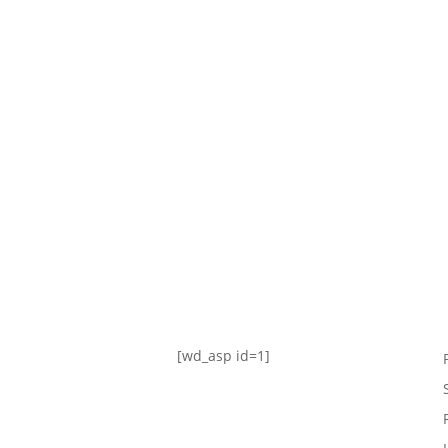
TABLA DE POSICIONES
FIXTURE
#AguanteFemenino
[wd_asp id=1]