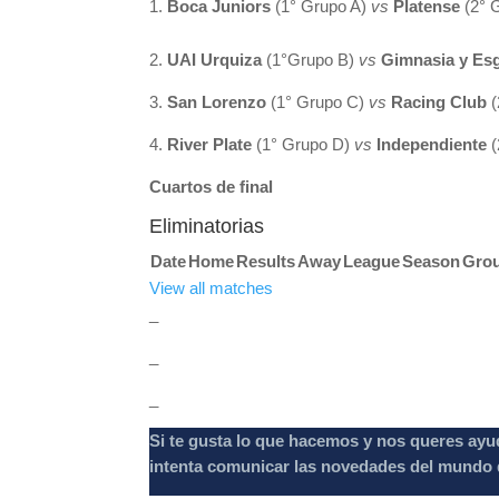
Boca Juniors
(1° Grupo A)
vs
Platense
(2° 
2.
UAI Urquiza
(1°Grupo B)
vs
Gimnasia y Es
3.
San Lorenzo
(1° Grupo C)
vs
Racing Club
(
4.
River Plate
(1° Grupo D)
vs
Independiente
Cuartos de final
Eliminatorias
Date
Home
Results
Away
League
Season
Gro
View all matches
_
_
_
Si te gusta lo que hacemos y nos queres ayu
intenta comunicar las novedades del mundo d