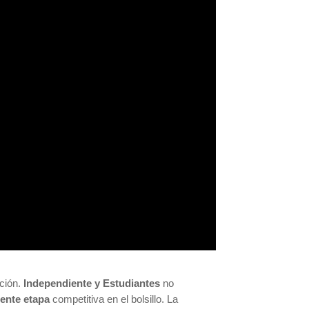
ción.
Independiente y Estudiantes
no
uiente etapa
competitiva en el bolsillo. La