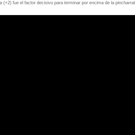
a (+2) fue el factor decisivo para terminar por encima de la pincharrat