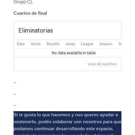
Grupo C).
Cuartos de final
Eliminatorias
Date
Home
Results
Away
League
Season
Ground
No data available in table
View all matches
_
_
_
Si te gusta lo que hacemos y nos queres ayudar a
sostenerlo, podés colaborar con nosotros para que
podamos continuar desarrollando este espacio,