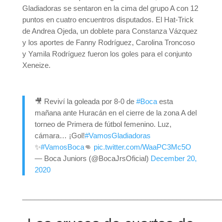
Gladiadoras se sentaron en la cima del grupo A con 12
puntos en cuatro encuentros disputados. El Hat-Trick
de Andrea Ojeda, un doblete para Constanza Vázquez
y los aportes de Fanny Rodríguez, Carolina Troncoso
y Yamila Rodríguez fueron los goles para el conjunto
Xeneize.
🎥 Reviví la goleada por 8-0 de
#Boca
esta
mañana ante Huracán en el cierre de la zona A del
torneo de Primera de fútbol femenino. Luz,
cámara… ¡Gol!
#VamosGladiadoras
✨
#VamosBoca
👊
pic.twitter.com/WaaPC3Mc5O
— Boca Juniors (@BocaJrsOficial)
December 20,
2020
__________________________________________________