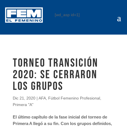
[wd_asp id=1]
Torneo Transición
2020: se cerraron
los grupos
Dic 21, 2020
|
AFA
,
Fútbol Femenino Profesional
,
Primera "A"
El último capítulo de la fase inicial del torneo de
Primera A llegó a su fin. Con los grupos definidos,