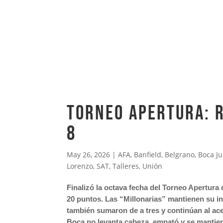
TORNEO APERTURA: R
8
May 26, 2026
|
AFA
,
Banfield
,
Belgrano
,
Boca Ju
Lorenzo
,
SAT
,
Talleres
,
Unión
Finalizó la octava fecha del Torneo Apertura
20 puntos. Las “Millonarias” mantienen su i
también sumaron de a tres y continúan al acec
Boca no levanta cabeza, empató y se mantien