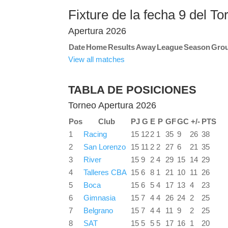
Fixture de la fecha 9 del 
Apertura 2026
Date
Home
Results
Away
League
Season
Gro
View all matches
TABLA DE POSICIONES
Torneo Apertura 2026
Pos
Club
PJ
G
E
P
GF
GC
+/-
PTS
1
Racing
15
12
2
1
35
9
26
38
2
San Lorenzo
15
11
2
2
27
6
21
35
3
River
15
9
2
4
29
15
14
29
4
Talleres CBA
15
6
8
1
21
10
11
26
5
Boca
15
6
5
4
17
13
4
23
6
Gimnasia
15
7
4
4
26
24
2
25
7
Belgrano
15
7
4
4
11
9
2
25
8
SAT
15
5
5
5
17
16
1
20