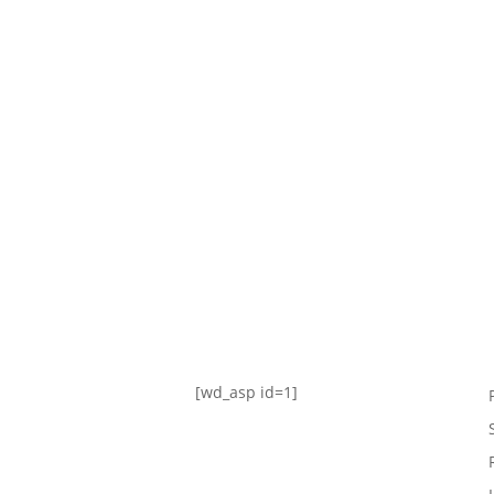
TABLA DE POSICIONES
FIXTURE
#AguanteFemenino
[wd_asp id=1]