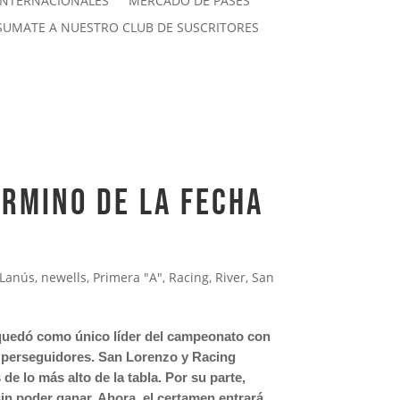
INTERNACIONALES
MERCADO DE PASES
SUMATE A NUESTRO CLUB DE SUSCRITORES
ÉRMINO DE LA FECHA
Lanús
,
newells
,
Primera "A"
,
Racing
,
River
,
San
o quedó como único líder del campeonato con
s perseguidores. San Lorenzo y Racing
e lo más alto de la tabla. Por su parte,
n poder ganar. Ahora, el certamen entrará