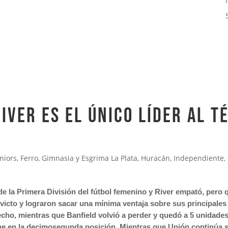
IVER ES EL ÚNICO LÍDER AL T
niors
,
Ferro
,
Gimnasia y Esgrima La Plata
,
Huracán
,
Independiente
,
 de la Primera División del fútbol femenino y River empató, per
nvicto y lograron sacar una mínima ventaja sobre sus principale
ho, mientras que Banfield volvió a perder y quedó a 5 unidades d
e en la decimosegunda posición. Mientras que Unión continúa si