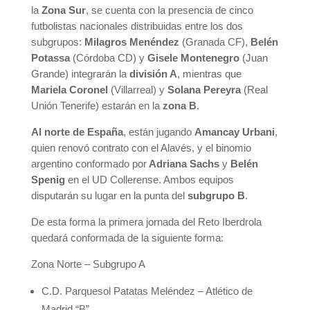
la
Zona Sur
, se cuenta con la presencia de cinco
futbolistas nacionales distribuidas entre los dos
subgrupos:
Milagros Menéndez
(Granada CF),
Belén
Potassa
(Córdoba CD) y
Gisele Montenegro
(Juan
Grande)
integrarán la
división A
, mientras que
Mariela Coronel
(Villarreal) y
Solana Pereyra
(Real
Unión Tenerife) estarán en la
zona B
.
Al norte de España
, están jugando
Amancay Urbani
,
quien renovó contrato con el Alavés, y el binomio
argentino conformado por
Adriana Sachs
y
Belén
Spenig
en el UD Collerense. Ambos equipos
disputarán su lugar en la punta del
subgrupo B
.
De esta forma la primera jornada del Reto Iberdrola
quedará conformada de la siguiente forma:
Zona Norte – Subgrupo A
C.D. Parquesol Patatas Meléndez – Atlético de
Madrid “B”.