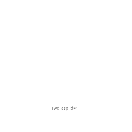
TABLA DE POSICIONES
FIXTURE
#AguanteFemenino
[wd_asp id=1]