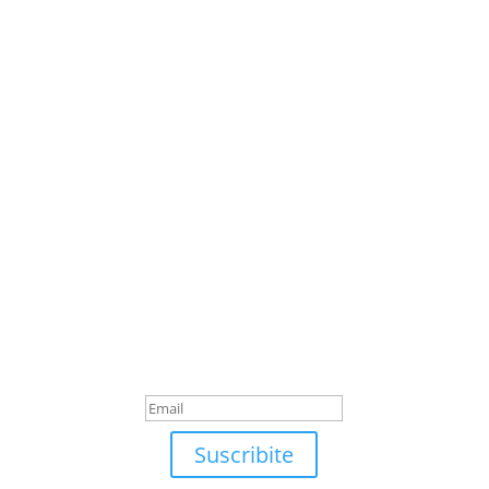
Suscribite
¡Muchas gracias por
suscrirte!
Suscribite