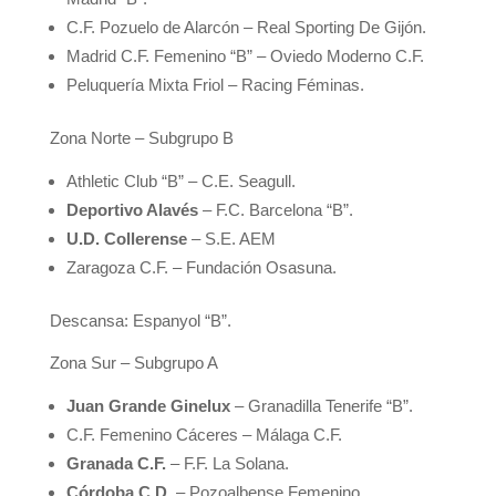
C.F. Pozuelo de Alarcón – Real Sporting De Gijón.
Madrid C.F. Femenino “B” – Oviedo Moderno C.F.
Peluquería Mixta Friol – Racing Féminas.
Zona Norte – Subgrupo B
Athletic Club “B” – C.E. Seagull.
Deportivo Alavés
– F.C. Barcelona “B”.
U.D. Collerense
– S.E. AEM
Zaragoza C.F. – Fundación Osasuna.
Descansa: Espanyol “B”.
Zona Sur – Subgrupo A
Juan Grande Ginelux
– Granadilla Tenerife “B”.
C.F. Femenino Cáceres – Málaga C.F.
Granada C.F.
– F.F. La Solana.
Córdoba C.D.
– Pozoalbense Femenino.