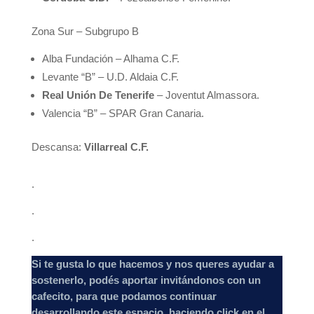
Zona Sur – Subgrupo B
Alba Fundación – Alhama C.F.
Levante “B” – U.D. Aldaia C.F.
Real Unión De Tenerife
– Joventut Almassora.
Valencia “B” – SPAR Gran Canaria.
Descansa:
Villarreal C.F.
.
.
.
Si te gusta lo que hacemos y nos queres ayudar a
sostenerlo, podés aportar invitándonos con un
cafecito, para que podamos continuar
desarrollando este espacio, haciendo click en el