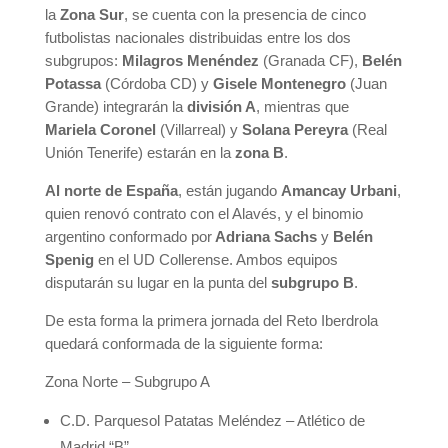
la
Zona Sur
, se cuenta con la presencia de cinco
futbolistas nacionales distribuidas entre los dos
subgrupos:
Milagros Menéndez
(Granada CF),
Belén
Potassa
(Córdoba CD) y
Gisele Montenegro
(Juan
Grande)
integrarán la
división A
, mientras que
Mariela Coronel
(Villarreal) y
Solana Pereyra
(Real
Unión Tenerife) estarán en la
zona B
.
Al norte de España
, están jugando
Amancay Urbani
,
quien renovó contrato con el Alavés, y el binomio
argentino conformado por
Adriana Sachs
y
Belén
Spenig
en el UD Collerense. Ambos equipos
disputarán su lugar en la punta del
subgrupo B
.
De esta forma la primera jornada del Reto Iberdrola
quedará conformada de la siguiente forma:
Zona Norte – Subgrupo A
C.D. Parquesol Patatas Meléndez – Atlético de
Madrid “B”.