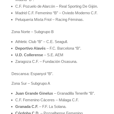
C.F. Pozuelo de Alarcón – Real Sporting De Gijón.
Madrid C.F. Femenino “B” – Oviedo Moderno C.F.
Peluquería Mixta Friol – Racing Féminas.
Zona Norte – Subgrupo B
Athletic Club “B” – C.E. Seagull.
Deportivo Alavés
– F.C. Barcelona “B”.
U.D. Collerense
– S.E. AEM
Zaragoza C.F. – Fundación Osasuna.
Descansa: Espanyol “B”.
Zona Sur – Subgrupo A
Juan Grande Ginelux
– Granadilla Tenerife “B”.
C.F. Femenino Cáceres – Málaga C.F.
Granada C.F.
– F.F. La Solana.
Córdoba C.D.
– Pozoalbense Femenino.