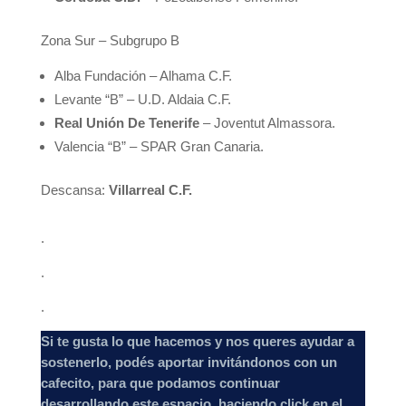
Zona Sur – Subgrupo B
Alba Fundación – Alhama C.F.
Levante “B” – U.D. Aldaia C.F.
Real Unión De Tenerife
– Joventut Almassora.
Valencia “B” – SPAR Gran Canaria.
Descansa:
Villarreal C.F.
.
.
.
Si te gusta lo que hacemos y nos queres ayudar a
sostenerlo, podés aportar invitándonos con un
cafecito, para que podamos continuar
desarrollando este espacio, haciendo click en el