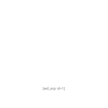
TABLA DE POSICIONES
FIXTURE
#AguanteFemenino
[wd_asp id=1]