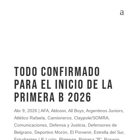
TODO CONFIRMADO
PARA EL INICIO DE LA
PRIMERA B 2026
Abr 9, 2026
|
AFA
,
Aldosivi
,
All Boys
,
Argentinos Juniors
,
Atlético Rafaela
,
Camioneros
,
Claypole/SOMRA
,
Comunicaciones
,
Defensa y Justicia
,
Defensores de
Belgrano
,
Deportivo Morón
,
El Porvenir
,
Estrella del Sur
,
Estudiantes LP
,
Luján
,
Platense
,
Primera "B"
,
Rosario