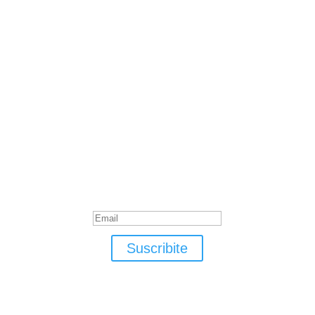
Suscribite
¡Muchas gracias por suscrirte!
Suscribite