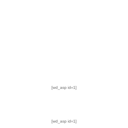
TABLA DE POSICIONES
FIXTURE
#AguanteFemenino
[wd_asp id=1]
[wd_asp id=1]