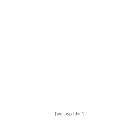
TABLA DE POSICIONES
FIXTURE
#AguanteFemenino
[wd_asp id=1]