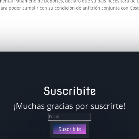
amental Panameño de Deportes, declaró que su país necesitará de 
ara poder cumplir con su condición de anfitrión conjunta con Cos
Suscribite
¡Muchas gracias por suscrirte!
Suscribite