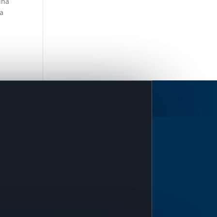
una
ta