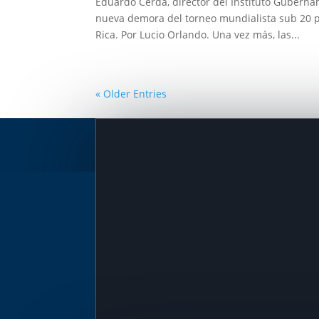
Eduardo Cerda, director del Instituto Gubern
nueva demora del torneo mundialista sub 20 p
Rica. Por Lucio Orlando. Una vez más, las...
« Older Entries