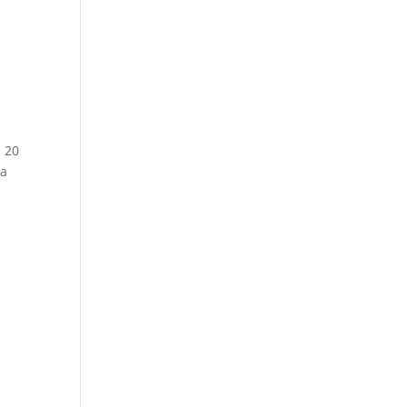
b 20
la