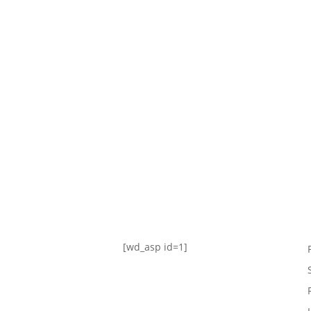
TABLA DE POSICIONES
FIXTURE
#AguanteFemenino
[wd_asp id=1]