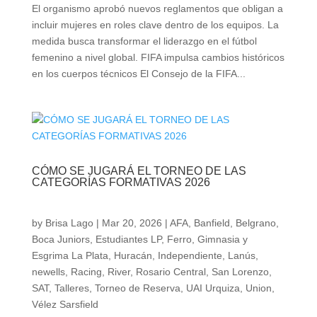
El organismo aprobó nuevos reglamentos que obligan a
incluir mujeres en roles clave dentro de los equipos. La
medida busca transformar el liderazgo en el fútbol
femenino a nivel global. FIFA impulsa cambios históricos
en los cuerpos técnicos El Consejo de la FIFA...
CÓMO SE JUGARÁ EL TORNEO DE LAS
CATEGORÍAS FORMATIVAS 2026
by
Brisa Lago
|
Mar 20, 2026
|
AFA
,
Banfield
,
Belgrano
,
Boca Juniors
,
Estudiantes LP
,
Ferro
,
Gimnasia y
Esgrima La Plata
,
Huracán
,
Independiente
,
Lanús
,
newells
,
Racing
,
River
,
Rosario Central
,
San Lorenzo
,
SAT
,
Talleres
,
Torneo de Reserva
,
UAI Urquiza
,
Union
,
Vélez Sarsfield