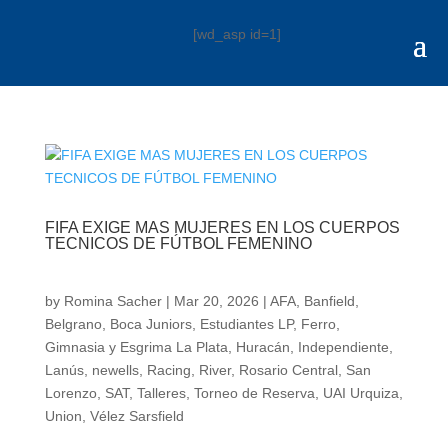
[wd_asp id=1]
FIFA EXIGE MAS MUJERES EN LOS CUERPOS
TECNICOS DE FÚTBOL FEMENINO
by
Romina Sacher
|
Mar 20, 2026
|
AFA
,
Banfield
,
Belgrano
,
Boca Juniors
,
Estudiantes LP
,
Ferro
,
Gimnasia y Esgrima La Plata
,
Huracán
,
Independiente
,
Lanús
,
newells
,
Racing
,
River
,
Rosario Central
,
San
Lorenzo
,
SAT
,
Talleres
,
Torneo de Reserva
,
UAI Urquiza
,
Union
,
Vélez Sarsfield