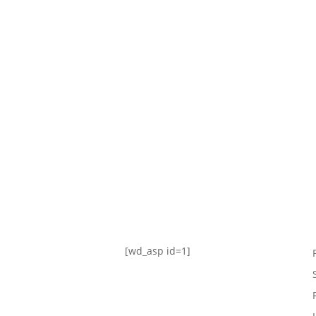
TABLA DE POSICIONES
FIXTURE
#AguanteFemenino
[wd_asp id=1]